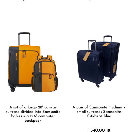
מידע נוסף
מידע נוסף
A set of a large 28" canvas
A pair of Samsonite medium +
suitcase divided into Samsonite
small suitcases Samsonite
halves + a 15.6" computer
Citybeat blue
backpack
1,540.00
₪