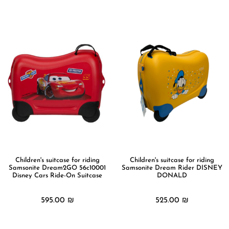
מידע נוסף
Children's suitcase for riding
Children's suitcase for riding
Samsonite Dream2GO 56c10001
Samsonite Dream Rider DISNEY
Disney Cars Ride-On Suitcase
DONALD
595.00
₪
525.00
₪