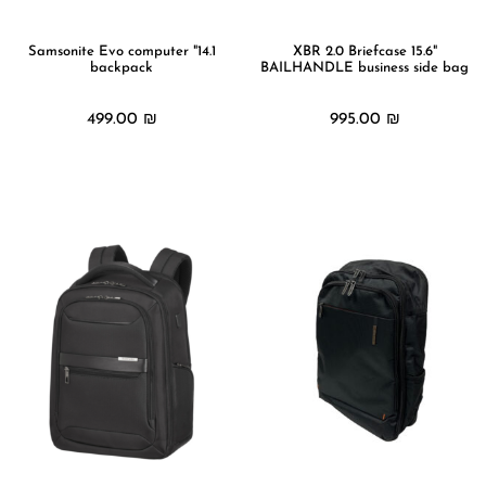
הוסף קו תחתון לקישורים
format_underlined
סמן קישורים
font_download
14.1" Samsonite Evo computer
"XBR 2.0 Briefcase 15.6
backpack
BAILHANDLE business side bag
לאפס
cached
את
499.00
₪
995.00
₪
כל
האפשרויות
מידע נוסף
מידע נוסף