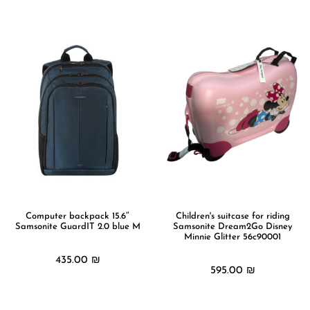
מידע נוסף
מידע נוסף
Computer backpack 15.6″
Children's suitcase for riding
Samsonite GuardIT 2.0 blue M
Samsonite Dream2Go Disney
Minnie Glitter 56c90001
435.00
₪
595.00
₪
מידע נוסף