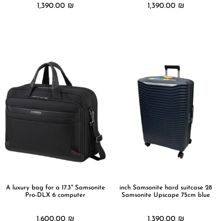
1,390.00
₪
1,390.00
₪
מידע נוסף
מידע נוסף
A luxury bag for a 17.3" Samsonite
28 inch Samsonite hard suitcase
Pro-DLX 6 computer
Samsonite Upscape 75cm blue
1,600.00
₪
1,390.00
₪