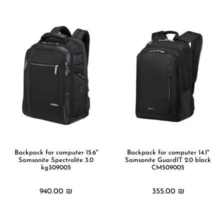
Backpack for computer 15.6"
Backpack for computer 14.1"
Samsonite Spectrolite 3.0
Samsonite GuardIT 2.0 black
kg309005
CM509005
940.00
₪
355.00
₪
מידע נוסף
מידע נוסף