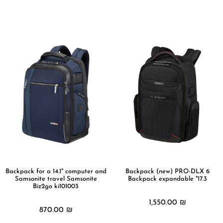
מידע נוסף
מידע נוסף
Backpack for a 14.1" computer and
Backpack (new) PRO-DLX 6
Samsonite travel Samsonite
Backpack expandable "17.3
Biz2go ki101003
1,550.00
₪
870.00
₪