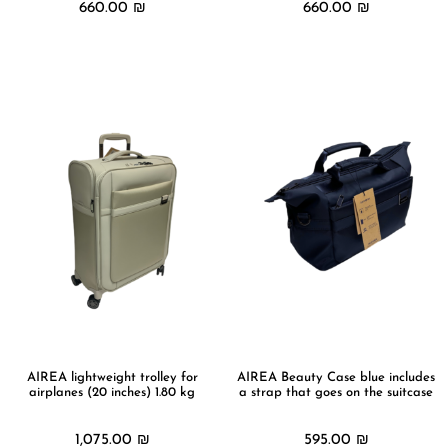
660.00
₪
660.00
₪
מידע נוסף
מידע נוסף
AIREA lightweight trolley for
AIREA Beauty Case blue includes
airplanes (20 inches) 1.80 kg
a strap that goes on the suitcase
1,075.00
₪
595.00
₪