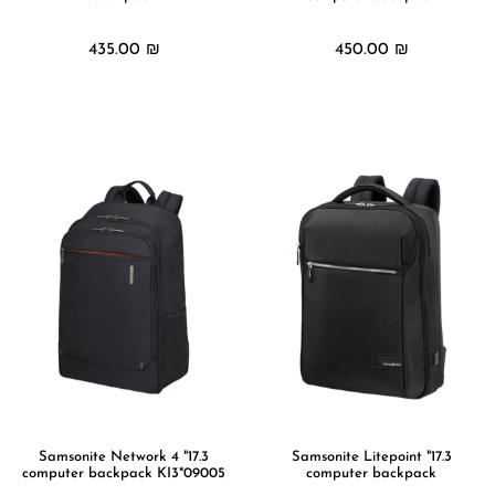
435.00
₪
450.00
₪
מידע נוסף
מידע נוסף
17.3" Samsonite Network 4
17.3" Samsonite Litepoint
computer backpack KI3*09005
computer backpack