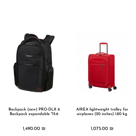
מידע נוסף
מידע נוסף
Backpack (new) PRO-DLX 6
AIREA lightweight trolley for
Backpack expandable "15.6
airplanes (20 inches) 1.80 kg
1,490.00
₪
1,075.00
₪