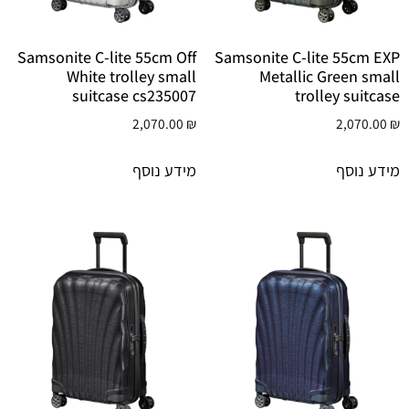
הוסף קו תחתון לקישורים
format_underlined
סמן קישורים
font_download
Samsonite C-lite 55cm Off
Samsonite C-lite 55cm EXP
White trolley small
Metallic Green small
לאפס
cached
suitcase cs235007
trolley suitcase
את
כל
2,070.00
₪
2,070.00
₪
האפשרויות
מידע נוסף
מידע נוסף