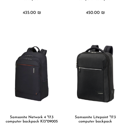
435.00
₪
450.00
₪
מידע נוסף
מידע נוסף
17.3" Samsonite Network 4
17.3" Samsonite Litepoint
computer backpack KI3*09005
computer backpack