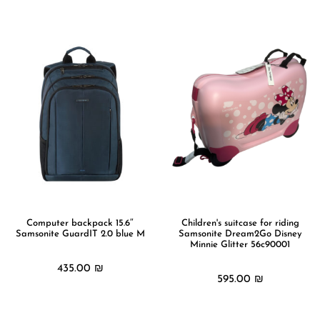
מידע נוסף
מידע נוסף
Computer backpack 15.6″
Children's suitcase for riding
Samsonite GuardIT 2.0 blue M
Samsonite Dream2Go Disney
Minnie Glitter 56c90001
435.00
₪
595.00
₪
מידע נוסף