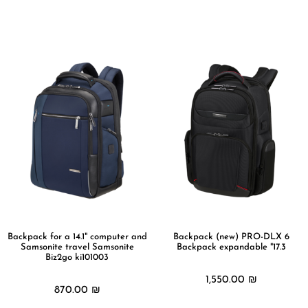
מידע נוסף
מידע נוסף
Backpack for a 14.1" computer and
Backpack (new) PRO-DLX 6
Samsonite travel Samsonite
Backpack expandable "17.3
Biz2go ki101003
1,550.00
₪
870.00
₪