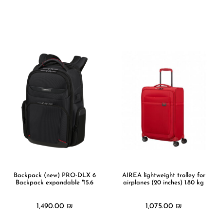
מידע נוסף
מידע נוסף
Backpack (new) PRO-DLX 6
AIREA lightweight trolley for
Backpack expandable "15.6
airplanes (20 inches) 1.80 kg
1,490.00
₪
1,075.00
₪