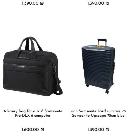
1,390.00
₪
1,390.00
₪
מידע נוסף
מידע נוסף
A luxury bag for a 17.3" Samsonite
28 inch Samsonite hard suitcase
Pro-DLX 6 computer
Samsonite Upscape 75cm blue
1,600.00
₪
1,390.00
₪