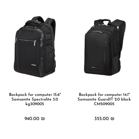
Backpack for computer 15.6"
Backpack for computer 14.1"
Samsonite Spectrolite 3.0
Samsonite GuardIT 2.0 black
kg309005
CM509005
940.00
₪
355.00
₪
מידע נוסף
מידע נוסף