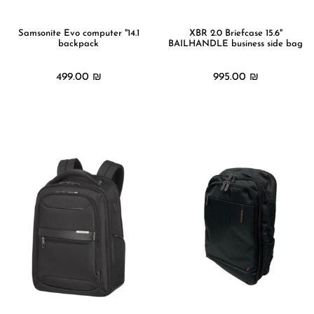
הוסף קו תחתון לקישורים
format_underlined
סמן קישורים
font_download
14.1" Samsonite Evo computer
"XBR 2.0 Briefcase 15.6
backpack
BAILHANDLE business side bag
לאפס
cached
את
499.00
₪
995.00
₪
כל
האפשרויות
מידע נוסף
מידע נוסף