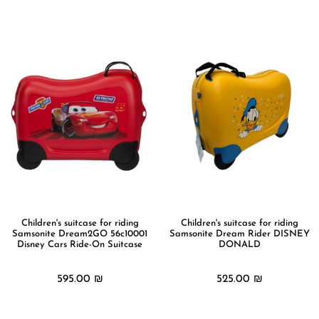
מידע נוסף
Children's suitcase for riding
Children's suitcase for riding
Samsonite Dream2GO 56c10001
Samsonite Dream Rider DISNEY
Disney Cars Ride-On Suitcase
DONALD
595.00
₪
525.00
₪