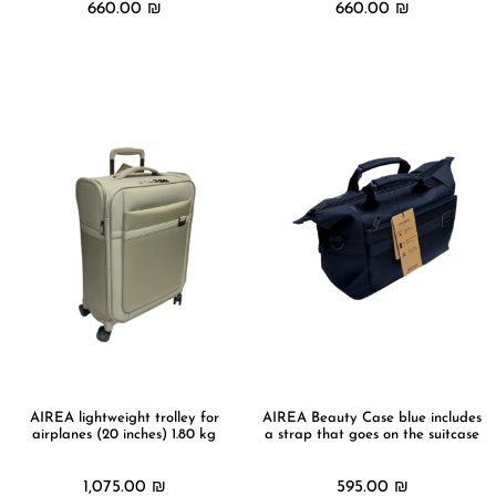
660.00
₪
660.00
₪
מידע נוסף
מידע נוסף
AIREA lightweight trolley for
AIREA Beauty Case blue includes
airplanes (20 inches) 1.80 kg
a strap that goes on the suitcase
1,075.00
₪
595.00
₪