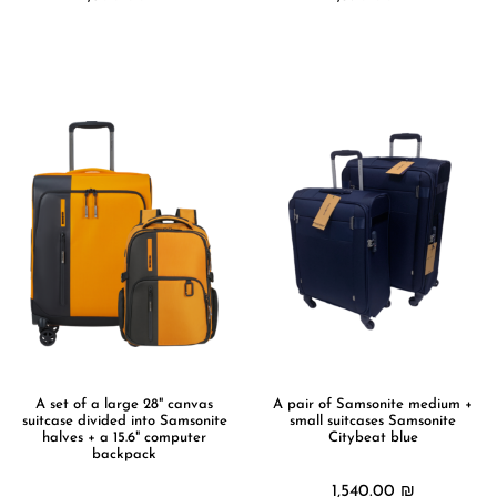
מידע נוסף
מידע נוסף
A set of a large 28" canvas
A pair of Samsonite medium +
suitcase divided into Samsonite
small suitcases Samsonite
halves + a 15.6" computer
Citybeat blue
backpack
1,540.00
₪