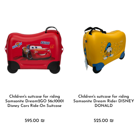
מידע נוסף
Children's suitcase for riding
Children's suitcase for riding
Samsonite Dream2GO 56c10001
Samsonite Dream Rider DISNEY
Disney Cars Ride-On Suitcase
DONALD
595.00
₪
525.00
₪