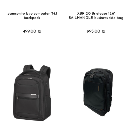
הוסף קו תחתון לקישורים
format_underlined
סמן קישורים
font_download
14.1" Samsonite Evo computer
"XBR 2.0 Briefcase 15.6
backpack
BAILHANDLE business side bag
לאפס
cached
את
499.00
₪
995.00
₪
כל
האפשרויות
מידע נוסף
מידע נוסף