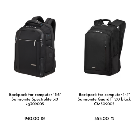
Backpack for computer 15.6"
Backpack for computer 14.1"
Samsonite Spectrolite 3.0
Samsonite GuardIT 2.0 black
kg309005
CM509005
940.00
₪
355.00
₪
מידע נוסף
מידע נוסף