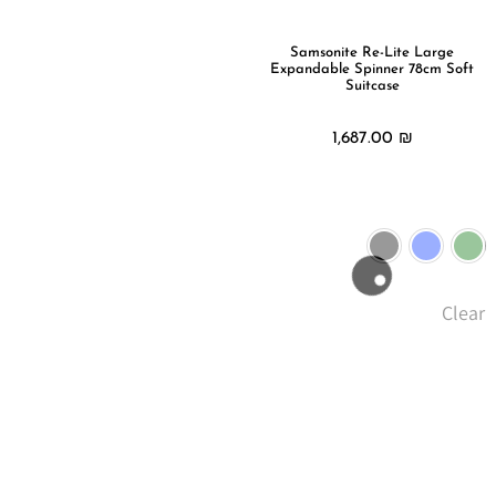
הוסף קו תחתון לקישורים
format_underlined
סמן קישורים
font_download
Samsonite Re-Lite Large
Expandable Spinner 78cm Soft
Suitcase
לאפס
cached
את
₪
1,687.00
כל
האפשרויות
בחר אפשרויות
Clear