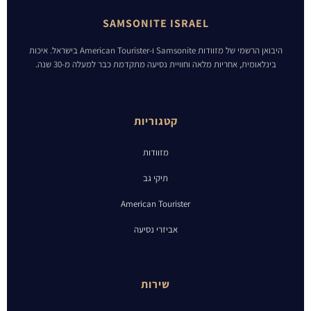
SAMSONITE ISRAEL
היבואן הרשמי של מזוודות Samsonite ו-American Tourister בישראל. איכות
בינלאומית, אחריות מלאה וחוויית נסיעה מתקדמת כבר למעלה מ-30 שנה.
קטגוריות
מזוודות
תיקי גב
American Tourister
אביזרי נסיעה
שירות