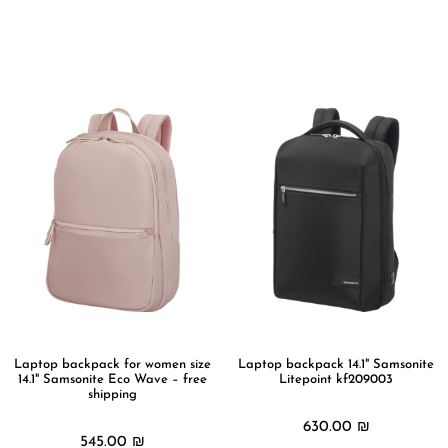
מידע נוסף
מידע נוסף
Laptop backpack for women size
Laptop backpack 14.1" Samsonite
14.1" Samsonite Eco Wave – free
Litepoint kf209003
shipping
630.00
₪
545.00
₪