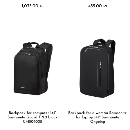
1,035.00
₪
435.00
₪
מידע נוסף
מידע נוסף
Backpack for computer 14.1"
Backpack for a woman Samsonite
Samsonite GuardIT 2.0 black
for laptop 14.1" Samsonite
CM509005
Ongoing