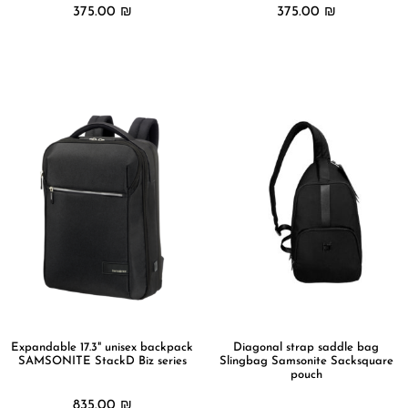
375.00
₪
375.00
₪
מידע נוסף
מידע נוסף
Expandable 17.3" unisex backpack
Diagonal strap saddle bag
SAMSONITE StackD Biz series
Slingbag Samsonite Sacksquare
pouch
835.00
₪