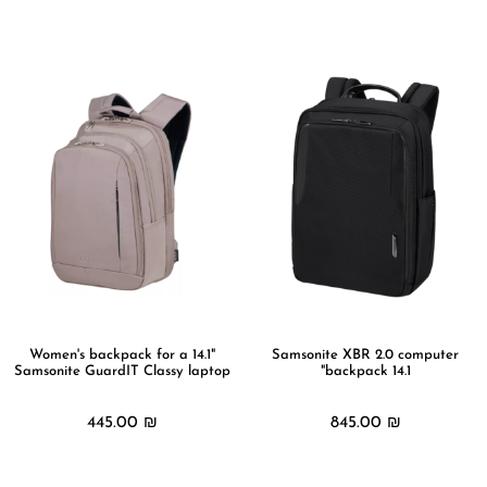
מידע נוסף
מידע נוסף
Women's backpack for a 14.1"
Samsonite XBR 2.0 computer
Samsonite GuardIT Classy laptop
backpack 14.1"
445.00
₪
845.00
₪