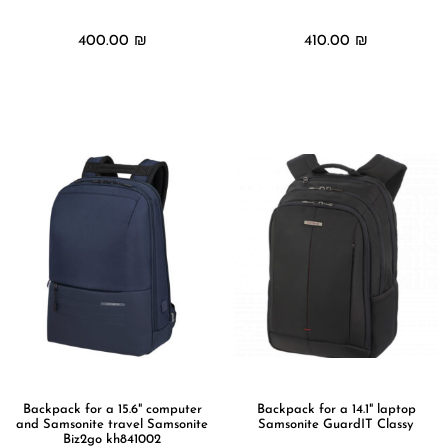
400.00
₪
410.00
₪
מידע נוסף
מידע נוסף
Backpack for a 15.6" computer
Backpack for a 14.1" laptop
and Samsonite travel Samsonite
Samsonite GuardIT Classy
Biz2go kh841002