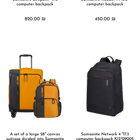
computer backpack
computer backpack
820.00
₪
450.00
₪
מידע נוסף
מידע נוסף
A set of a large 28" canvas
17.3" Samsonite Network 4
suitcase divided into Samsonite
computer backpack KI3*09005