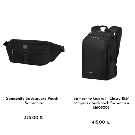
מידע נוסף
מידע נוסף
Samsonite Sacksquare Pouch –
Samsonite GuardIT Classy 15.6"
Samsonite
computer backpack for women
kh109003
375.00
₪
415.00
₪