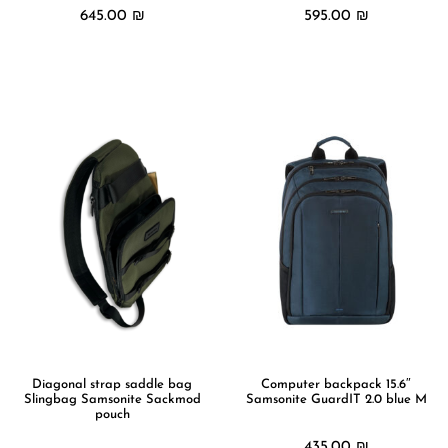
645.00
₪
595.00
₪
מידע נוסף
מידע נוסף
Diagonal strap saddle bag
Computer backpack 15.6″
Slingbag Samsonite Sackmod
Samsonite GuardIT 2.0 blue M
pouch
435.00
₪