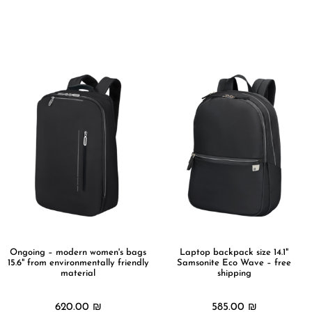
מידע נוסף
מידע נוסף
Ongoing – modern women's bags
Laptop backpack size 14.1"
15.6" from environmentally friendly
Samsonite Eco Wave – free
material
shipping
620.00
₪
585.00
₪