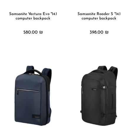
הוסף קו תחתון לקישורים
format_underlined
סמן קישורים
font_download
14.1" Samsonite Vectura Evo
14.1" Samsonite Roader S
computer backpack
computer backpack
לאפס
cached
את
580.00
₪
398.00
₪
כל
האפשרויות
מידע נוסף
מידע נוסף