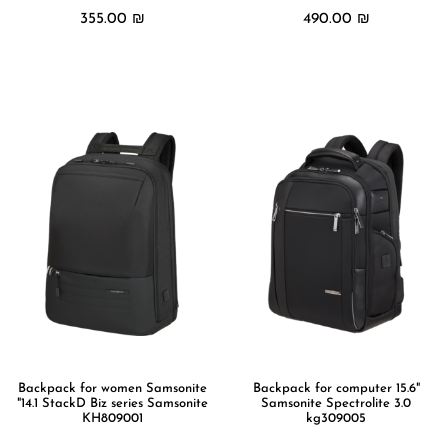
355.00
₪
490.00
₪
מידע נוסף
מידע נוסף
Backpack for women Samsonite
Backpack for computer 15.6"
"14.1 StackD Biz series Samsonite
Samsonite Spectrolite 3.0
KH809001
kg309005