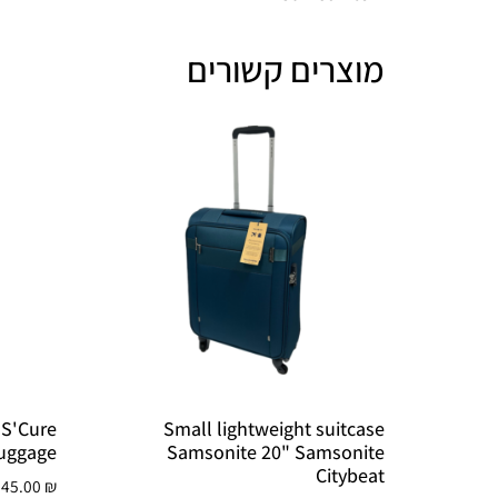
מוצרים קשורים
 S'Cure
Small lightweight suitcase
uggage
Samsonite 20" Samsonite
Citybeat
045.00
₪