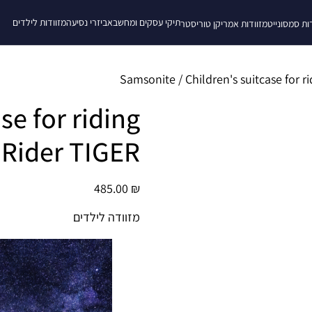
תיקי עסקים ומחשב
אביזרי נסיעה
מזוודות לילדים
ות סמסונייט
מזוודות אמריקן טוריסטר
Samsonite
/ Children's suitcase for
se for riding
Rider TIGER
485.00
₪
מזוודה לילדים