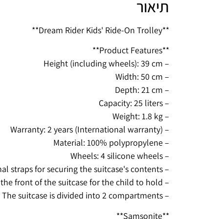
תיאור
**Dream Rider Kids' Ride-On Trolley**
**Product Features**
– Height (including wheels): 39 cm
– Width: 50 cm
– Depth: 21 cm
– Capacity: 25 liters
– Weight: 1.8 kg
– Warranty: 2 years (International warranty)
– Material: 100% polypropylene
– Wheels: 4 silicone wheels
– Straps: A detachable long shoulder strap for pulling the suitcase or hanging it over the shoulder, internal straps for securing the suitcase's contents
– Handles: 2 fabric handles at the front of the suitcase for the child to hold
– Internal Compartments: The suitcase is divided into 2 compartments
**Samsonite**