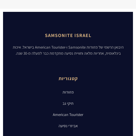
SAMSONITE ISRAEL
היבואן הרשמי של מזוודות Samsonite ו-American Tourister בישראל. איכות
בינלאומית, אחריות מלאה וחוויית נסיעה מתקדמת כבר למעלה מ-30 שנה.
קטגוריות
מזוודות
תיקי גב
American Tourister
אביזרי נסיעה