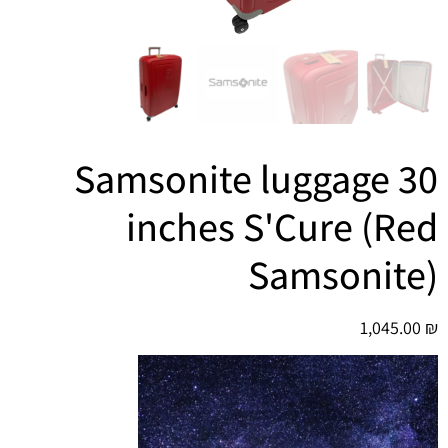
הוסף קו תחתון לקישורים
format_underlined
סמן קישורים
font_download
לאפס
cached
את
כל
האפשרויות
Samsonite luggage 30
inches S'Cure (Red
Samsonite)
1,045.00
₪