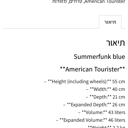
American Tourister
,
טרולים
,
מזוודות
תיאור
תיאור
Summerfunk blue
**American Tourister**
– **Height (including wheels):** 55 cm
– **Width:** 40 cm
– **Depth:** 21 cm
– **Expanded Depth:** 26 cm
– **Volume:** 43 liters
– **Expanded Volume:** 46 liters
– **Weight:** 2.2 kg